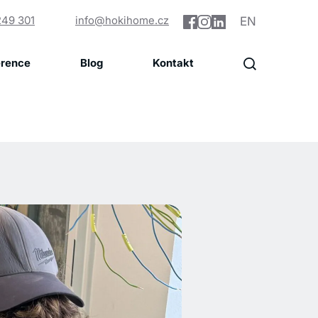
249 301
info@hokihome.cz
EN
erence
Blog
Kontakt