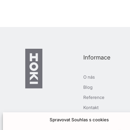
Informace
O nás
Blog
Reference
Kontakt
Spolupráce
Spravovat Souhlas s cookies
Cookies