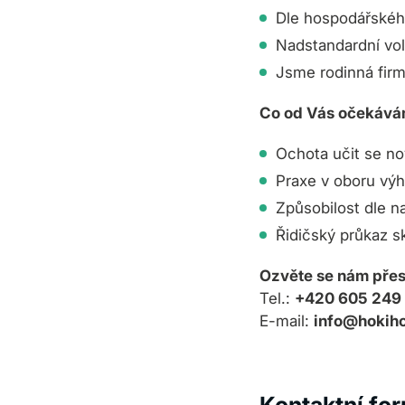
Dle hospodářskéh
Nadstandardní vo
Jsme rodinná fir
Co od Vás očekáv
Ochota učit se 
Praxe v oboru vý
Způsobilost dle na
Řidičský průkaz s
Ozvěte se nám přes
Tel.:
+420 605 249
E-mail:
info@hokih