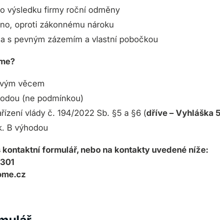
o výsledku firmy roční odměny
lno, oproti zákonnému nároku
ma s pevným zázemím a vlastní pobočkou
áme?
novým věcem
hodou (ne podmínkou)
řízení vlády č. 194/2022 Sb. §5 a §6 (
dříve – Vyhláška 
k. B výhodou
 kontaktní formulář, nebo na kontakty uvedené níže:
 301
ome.cz