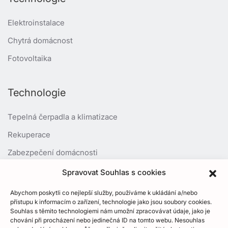
Elektroinstalace
Chytrá domácnost
Fotovoltaika
Technologie
Tepelná čerpadla a klimatizace
Rekuperace
Zabezpečení domácnosti
Spravovat Souhlas s cookies
Kontaktujte nás
Abychom poskytli co nejlepší služby, používáme k ukládání a/nebo
přístupu k informacím o zařízení, technologie jako jsou soubory cookies.
+420 605 249 301
Souhlas s těmito technologiemi nám umožní zpracovávat údaje, jako je
chování při procházení nebo jedinečná ID na tomto webu. Nesouhlas
info@hokihome.cz