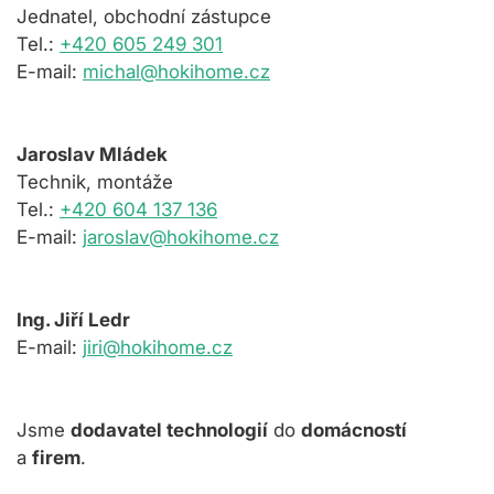
Jednatel, obchodní zástupce
Tel.:
+420 605 249 301
E
-
mail:
michal@hokihome.cz
Jaroslav Mládek
Technik, montáže
Tel.:
+420 604 137 136
E-mail:
jaroslav@hokihome.cz
Ing. Jiří Ledr
E
-
mail:
jiri@hokihome.cz
Jsme
dodavatel technologií
do
domácností
a
firem
.