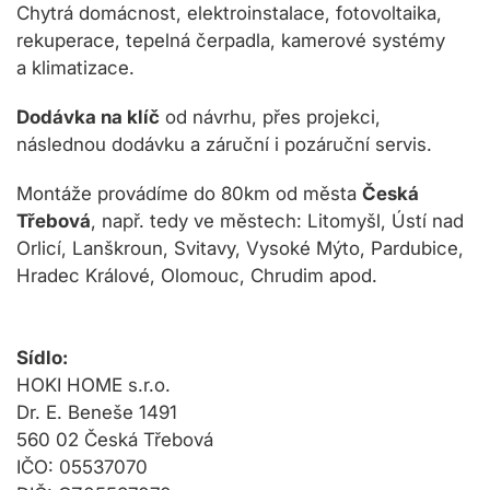
Chytrá domácnost, elektroinstalace, fotovoltaika,
rekuperace, tepelná čerpadla, kamerové systémy
a klimatizace.
Dodávka na klíč
od návrhu, přes projekci,
následnou dodávku a záruční i pozáruční servis.
Montáže provádíme do 80km od města
Česká
Třebová
, např. tedy ve městech: Litomyšl, Ústí nad
Orlicí, Lanškroun, Svitavy, Vysoké Mýto, Pardubice,
Hradec Králové, Olomouc, Chrudim apod.
S
ídlo
:
HOKI HOME s.r.o.
Dr. E. Beneše 1491
560 02 Česká Třebová
IČO: 05537070