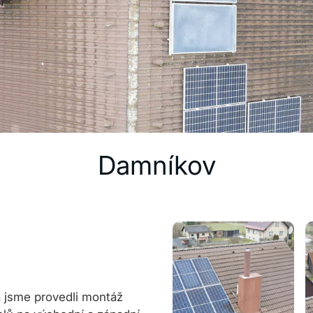
Damníkov
 jsme provedli montáž