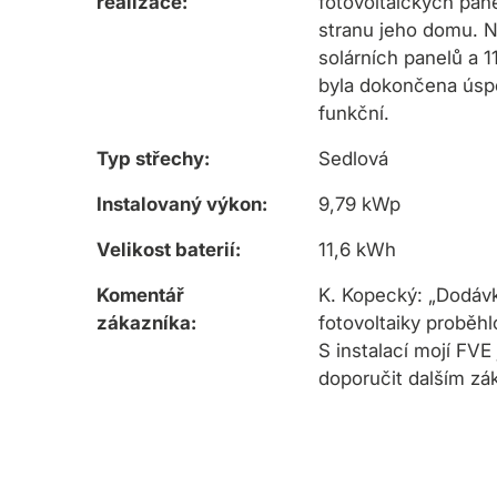
realizace:
fotovoltaických pan
stranu jeho domu. N
solárních panelů a 1
byla dokončena úsp
funkční.
Typ střechy:
Sedlová
Instalovaný výkon:
9,79 kWp
Velikost baterií:
11,6 kWh
Komentář
K. Kopecký: „Dodávka
zákazníka:
fotovoltaiky proběhl
S instalací mojí FV
doporučit dalším zá