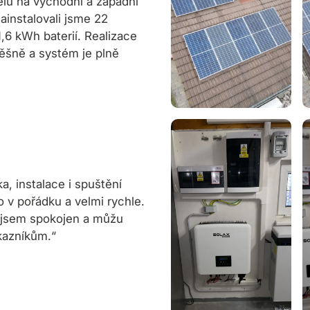
elů na východní a západní
ainstalovali jsme 22
1,6 kWh baterií. Realizace
ěšně a systém je plně
, instalace i spuštění
o v pořádku a velmi rychle.
E jsem spokojen a můžu
kazníkům.“