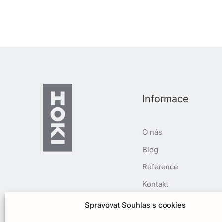
Informace
O nás
Blog
Reference
Kontakt
Spolupráce
Spravovat Souhlas s cookies
Cookies