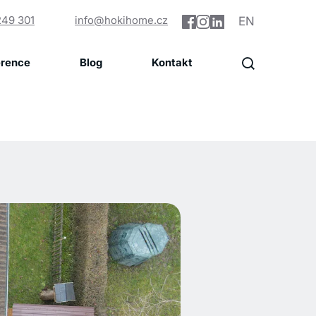
249 301
info@hokihome.cz
EN
erence
Blog
Kontakt