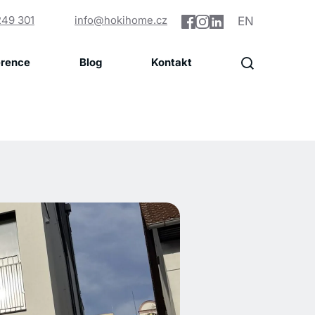
249 301
info@hokihome.cz
EN
erence
Blog
Kontakt