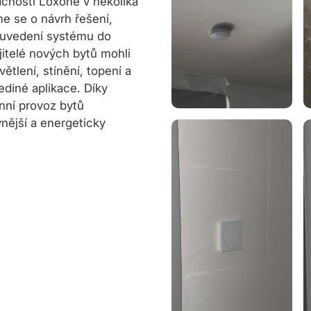
cnosti Loxone v několika
me se o návrh řešení,
a uvedení systému do
jitelé nových bytů mohli
ětlení, stínění, topení a
jediné aplikace. Díky
nní provoz bytů
vnější a energeticky