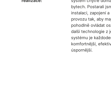
realizace:
systém chytré domá
bytech. Postarali js
instalaci, zapojení 
provozu tak, aby ma
pohodlně ovládat osv
další technologie z 
systému je každode
komfortnější, efekti
úspornější.