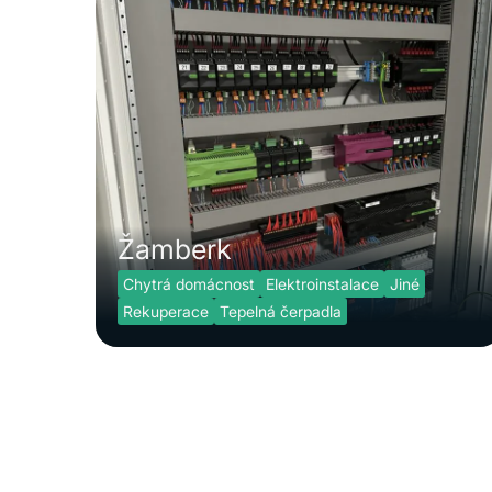
Žamberk
Chytrá domácnost
Elektroinstalace
Jiné
Rekuperace
Tepelná čerpadla