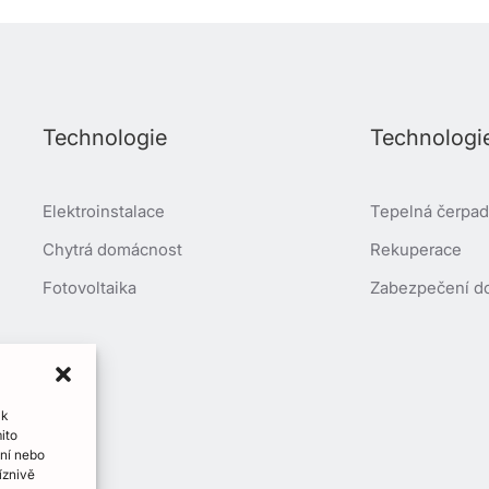
Technologie
Technologi
Elektroinstalace
Tepelná čerpadl
Chytrá domácnost
Rekuperace
Fotovoltaika
Zabezpečení d
 k
ito
ení nebo
íznivě