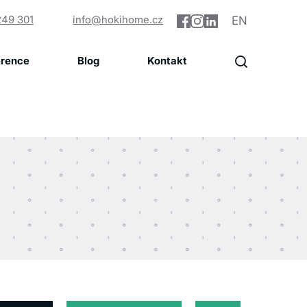
249 301
info@hokihome.cz
EN
erence
Blog
Kontakt