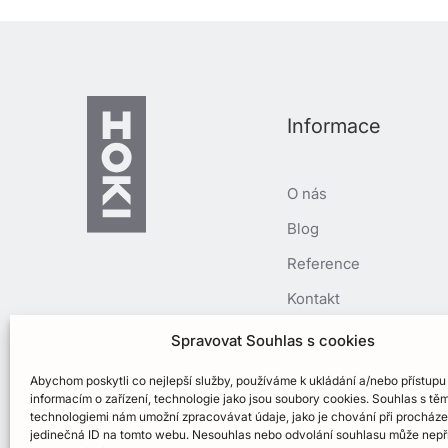
Informace
O nás
Blog
Reference
Kontakt
Spolupráce
Spravovat Souhlas s cookies
Cookies
Abychom poskytli co nejlepší služby, používáme k ukládání a/nebo přístupu
informacím o zařízení, technologie jako jsou soubory cookies. Souhlas s těm
Zásady ochrany
technologiemi nám umožní zpracovávat údaje, jako je chování při procház
osobních údajů
jedinečná ID na tomto webu. Nesouhlas nebo odvolání souhlasu může nepř