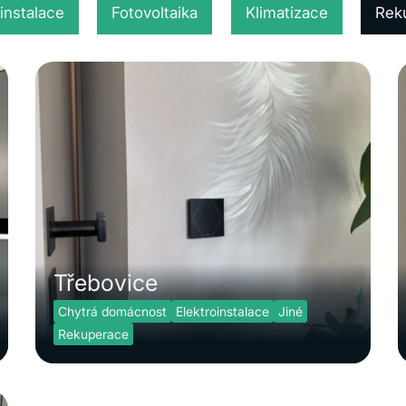
oinstalace
Fotovoltaika
Klimatizace
Rek
Třebovice
Chytrá domácnost
Elektroinstalace
Jiné
Rekuperace