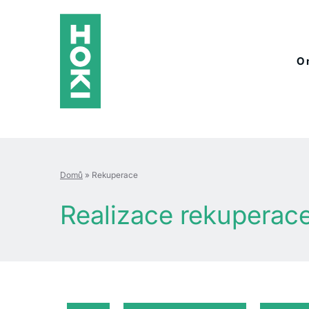
O 
Domů
»
Rekuperace
Realizace rekuperac