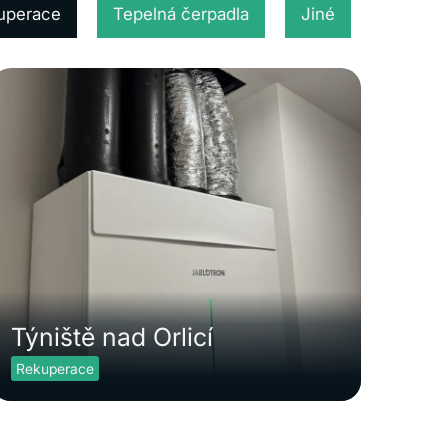
uperace
Tepelná čerpadla
Jiné
Týniště nad Orlicí
Rekuperace